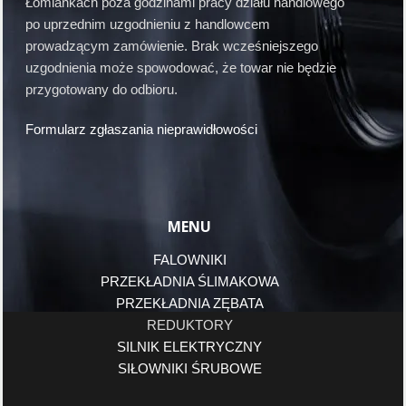
Łomiankach poza godzinami pracy działu handlowego
po uprzednim uzgodnieniu z handlowcem
prowadzącym zamówienie. Brak wcześniejszego
uzgodnienia może spowodować, że towar nie będzie
przygotowany do odbioru.
Formularz zgłaszania nieprawidłowości
MENU
FALOWNIKI
PRZEKŁADNIA ŚLIMAKOWA
PRZEKŁADNIA ZĘBATA
REDUKTORY
SILNIK ELEKTRYCZNY
SIŁOWNIKI ŚRUBOWE