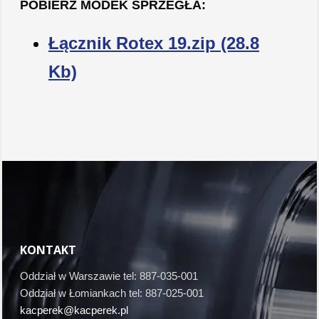
POBIERZ MODEK SPRZEGŁA:
Łącznik Rotex 19.zip
(28.8
Kb)
KONTAKT
Oddział w Warszawie tel: 887-035-001
Oddział w Łomiankach tel: 887-025-001
kacperek@kacperek.pl